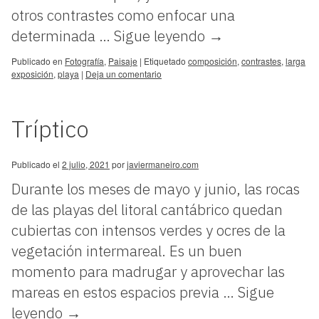
otros contrastes como enfocar una
determinada …
Sigue leyendo
→
Publicado en
Fotografía
,
Paisaje
|
Etiquetado
composición
,
contrastes
,
larga
exposición
,
playa
|
Deja un comentario
Tríptico
Publicado el
2 julio, 2021
por
javiermaneiro.com
Durante los meses de mayo y junio, las rocas
de las playas del litoral cantábrico quedan
cubiertas con intensos verdes y ocres de la
vegetación intermareal. Es un buen
momento para madrugar y aprovechar las
mareas en estos espacios previa …
Sigue
leyendo
→