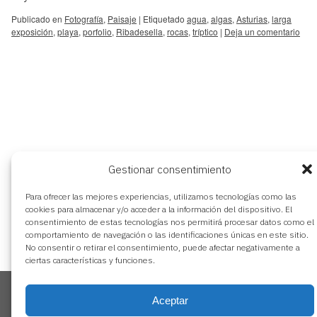
Publicado en
Fotografía
,
Paisaje
|
Etiquetado
agua
,
algas
,
Asturias
,
larga
exposición
,
playa
,
porfolio
,
Ribadesella
,
rocas
,
tríptico
|
Deja un comentario
Gestionar consentimiento
Para ofrecer las mejores experiencias, utilizamos tecnologías como las
cookies para almacenar y/o acceder a la información del dispositivo. El
consentimiento de estas tecnologías nos permitirá procesar datos como el
aviso legal
comportamiento de navegación o las identificaciones únicas en este sitio.
política de privacidad
No consentir o retirar el consentimiento, puede afectar negativamente a
ciertas características y funciones.
política de cookies
Utilizamos cookies propias y de terceros para analizar y gestionar
nuestros contenidos en base a tus hábitos de navegación.
Aceptar
Puedes aceptar todas las cookies pulsando “Aceptar”. Para obtener