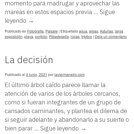
momento para madrugar y aprovechar las
mareas en estos espacios previa …
Sigue
leyendo
→
Publicado en
Fotografía
,
Paisaje
|
Etiquetado
agua
,
algas
,
Asturias
,
larga
exposición
,
playa
,
porfolio
,
Ribadesella
,
rocas
,
tríptico
|
Deja un comentario
La decisión
Publicado el
4 junio, 2021
por
javiermaneiro.com
El último árbol caído parece llamar la
atención de varios de los árboles cercanos,
como si fueran integrantes de un grupo de
cansados caminantes, y plantea el dilema de
si seguir adelante y abandonarlo a su suerte o
bien parar …
Sigue leyendo
→