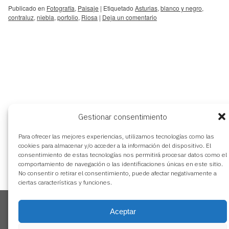
Publicado en
Fotografía
,
Paisaje
|
Etiquetado
Asturias
,
blanco y negro
,
contraluz
,
niebla
,
porfolio
,
Riosa
|
Deja un comentario
Gestionar consentimiento
Para ofrecer las mejores experiencias, utilizamos tecnologías como las
cookies para almacenar y/o acceder a la información del dispositivo. El
consentimiento de estas tecnologías nos permitirá procesar datos como el
aviso legal
comportamiento de navegación o las identificaciones únicas en este sitio.
política de privacidad
No consentir o retirar el consentimiento, puede afectar negativamente a
ciertas características y funciones.
política de cookies
Utilizamos cookies propias y de terceros para analizar y gestionar
nuestros contenidos en base a tus hábitos de navegación.
Aceptar
Puedes aceptar todas las cookies pulsando “Aceptar”. Para obtener
más información o rechazar las cookies pulsa “Gestionar Cookies“