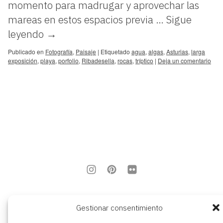
momento para madrugar y aprovechar las
mareas en estos espacios previa …
Sigue
leyendo
→
Publicado en
Fotografía
,
Paisaje
|
Etiquetado
agua
,
algas
,
Asturias
,
larga
exposición
,
playa
,
porfolio
,
Ribadesella
,
rocas
,
tríptico
|
Deja un comentario
aviso legal
Gestionar consentimiento
política de privacidad