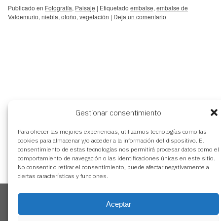
Publicado en
Fotografía
,
Paisaje
|
Etiquetado
embalse
,
embalse de
Valdemurio
,
niebla
,
otoño
,
vegetación
|
Deja un comentario
Gestionar consentimiento
Para ofrecer las mejores experiencias, utilizamos tecnologías como las
cookies para almacenar y/o acceder a la información del dispositivo. El
consentimiento de estas tecnologías nos permitirá procesar datos como el
aviso legal
comportamiento de navegación o las identificaciones únicas en este sitio.
política de privacidad
No consentir o retirar el consentimiento, puede afectar negativamente a
ciertas características y funciones.
política de cookies
Utilizamos cookies propias y de terceros para analizar y gestionar
nuestros contenidos en base a tus hábitos de navegación.
Aceptar
Puedes aceptar todas las cookies pulsando “Aceptar”. Para obtener
más información o rechazar las cookies pulsa “Gestionar Cookies“