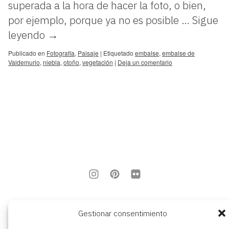
superada a la hora de hacer la foto, o bien,
por ejemplo, porque ya no es posible …
Sigue
leyendo
→
Publicado en
Fotografía
,
Paisaje
|
Etiquetado
embalse
,
embalse de
Valdemurio
,
niebla
,
otoño
,
vegetación
|
Deja un comentario
aviso legal
Gestionar consentimiento
política de privacidad