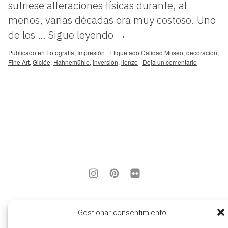
sufriese alteraciones físicas durante, al
menos, varias décadas era muy costoso. Uno
de los …
Sigue leyendo
→
Publicado en
Fotografía
,
Impresión
|
Etiquetado
Calidad Museo
,
decoración
,
Fine Art
,
Giclée
,
Hahnemühle
,
inversión
,
lienzo
|
Deja un comentario
aviso legal
Gestionar consentimiento
política de privacidad