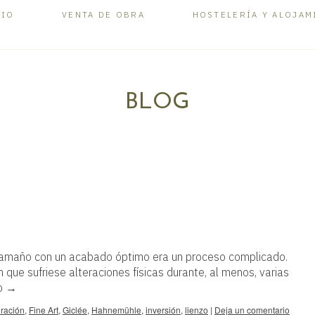
LIO
VENTA DE OBRA
HOSTELERÍA Y ALOJAM
BLOG
 tamaño con un acabado óptimo era un proceso complicado.
 que sufriese alteraciones físicas durante, al menos, varias
do
→
ración
,
Fine Art
,
Giclée
,
Hahnemühle
,
inversión
,
lienzo
|
Deja un comentario