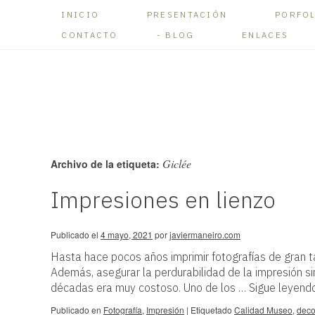
INICIO
PRESENTACIÓN
PORFO
CONTACTO
BLOG
ENLACES
Giclée
Archivo de la etiqueta:
Impresiones en lienzo
Publicado el
4 mayo, 2021
por
javiermaneiro.com
Hasta hace pocos años imprimir fotografías de gran
Además, asegurar la perdurabilidad de la impresión sin
décadas era muy costoso. Uno de los …
Sigue leyen
Publicado en
Fotografía
,
Impresión
|
Etiquetado
Calidad Museo
,
deco