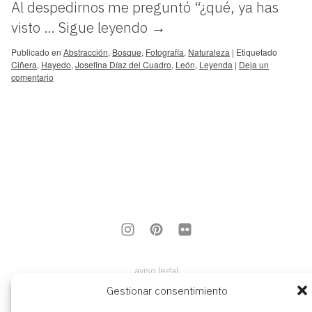
Al despedirnos me preguntó “¿qué, ya has
visto …
Sigue leyendo
→
Publicado en
Abstracción
,
Bosque
,
Fotografía
,
Naturaleza
|
Etiquetado
Ciñera
,
Hayedo
,
Josefina Díaz del Cuadro
,
León
,
Leyenda
|
Deja un
comentario
aviso legal
política de privacidad
Gestionar consentimiento
política de cookies