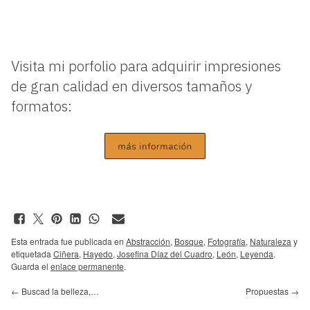
Visita mi porfolio para adquirir impresiones
de gran calidad en diversos tamaños y
formatos:
Esta entrada fue publicada en
Abstracción
,
Bosque
,
Fotografía
,
Naturaleza
y
etiquetada
Ciñera
,
Hayedo
,
Josefina Díaz del Cuadro
,
León
,
Leyenda
.
Guarda el
enlace permanente
.
←
Buscad la belleza,…
Propuestas
→