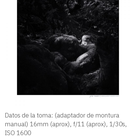
Datos de la toma: (adaptador de montura
manual) 16mm (aprox), f/11 (aprox), 1/30s,
ISO 1600​